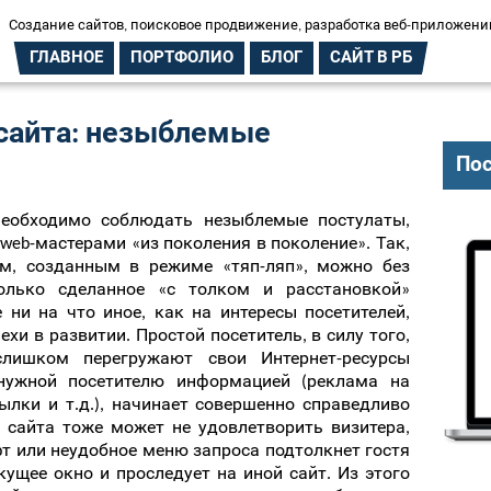
Создание сайтов, поисковое продвижение, разработка веб-приложени
ГЛАВНОЕ
ПОРТФОЛИО
БЛОГ
САЙТ В РБ
 сайта: незыблемые
Пос
необходимо соблюдать незыблемые постулаты,
eb-мастерами «из поколения в поколение». Так,
ом, созданным в режиме «тяп-ляп», можно без
олько сделанное «с толком и расстановкой»
 ни на что иное, как на интересы посетителей,
хи в развитии. Простой посетитель, в силу того,
слишком перегружают свои Интернет-ресурсы
нужной посетителю информацией (реклама на
лки и т.д.), начинает совершенно справедливо
 сайта тоже может не удовлетворить визитера,
 или неудобное меню запроса подтолкнет гостя
екущее окно и проследует на иной сайт. Из этого