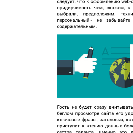
следует, что к оформлению web
придирчивость чем, скажем, к
выбрали, предположим, техн
персональный,- не забывай
содержательным.
Гость не будет сразу вчитывать
беглом просмотре сайта его удо
ключевые фразы, заголовки, ко
приступит к чтению данных боле
сестра таланта, именно это 