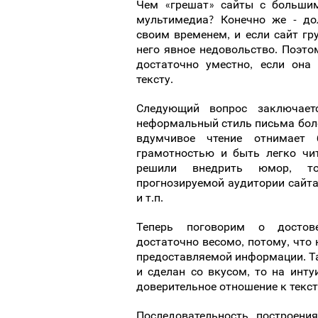
Чем «грешат» сайты с большим
мультимедиа? Конечно же - до
своим временем, и если сайт гр
него явное недовольство. Поэто
достаточно уместно, если она
тексту.
Следующий вопрос заключает
неформальный стиль письма боле
вдумчивое чтение отнимает 
грамотностью и быть легко чи
решили внедрить юмор, то
прогнозируемой аудитории сайта
и т.п.
Теперь поговорим о достове
достаточно весомо, потому, что
предоставляемой информации. Та
и сделан со вкусом, то на инту
доверительное отношение к текст
Последовательность построени