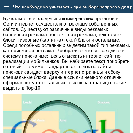
Что необходимо учитывать при выборе запросов для 
Буквально все владельцы коммерческих проектов в
Сети интернет осуществляют рекламу собственных
сайтов. Существуют различные виды рекламы:
Главная
баннерная реклама, контекстная реклама, текстовые
блоки, тизерные (картинка+текст) блоки и остальные.
Среди подобных остальных выделим такой тип рекламы,
Услуги
как поисковая реклама. Вообразите, что вы заходите в
систему поиска имея цель отыскать интернет сайт по
Портфолио
реализации мобильников. Вы набираете текст приобрети
сотовый . Помимо стандартных ссылок на сайты,
поисковик выдаст вверху интернет страницы и сбоку
Блог
специальные блоки. Данные ссылки немного отличны
оформлением от остальных ссылок на страницы, какие
выданы в Top-10.
РБ
Телефон: +7 (917) 43-73-926
Адрес: Новоженова 90/1 - 419
Email: feedback@goinweb.ru