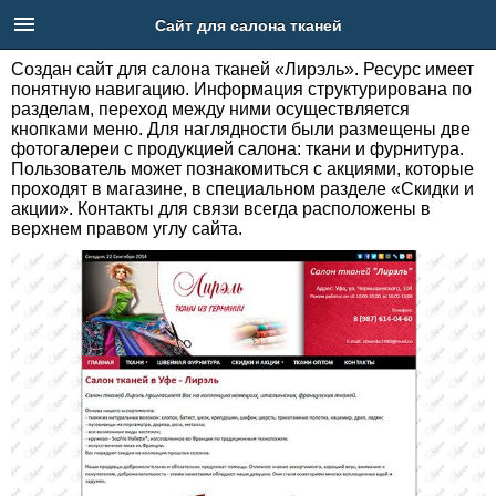
Сайт для салона тканей
Создан сайт для салона тканей «Лирэль». Ресурс имеет
понятную навигацию. Информация структурирована по
разделам, переход между ними осуществляется
Главная
кнопками меню. Для наглядности были размещены две
фотогалереи с продукцией салона: ткани и фурнитура.
Пользователь может познакомиться с акциями, которые
Услуги
проходят в магазине, в специальном разделе «Скидки и
акции». Контакты для связи всегда расположены в
Портфолио
верхнем правом углу сайта.
Блог
РБ
Телефон: +7 (917) 43-73-926
Адрес: Новоженова 90/1 - 419
Email: feedback@goinweb.ru