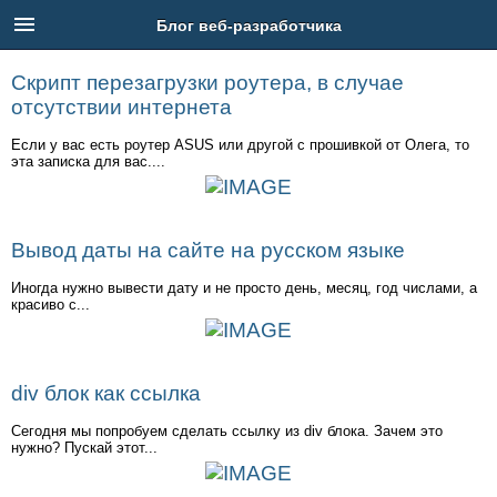
Блог веб-разработчика
Скрипт перезагрузки роутера, в случае
отсутствии интернета
Главная
Если у вас есть роутер ASUS или другой с прошивкой от Олега, то
эта записка для вас....
Услуги
Портфолио
Вывод даты на сайте на русском языке
Блог
Иногда нужно вывести дату и не просто день, месяц, год числами, а
красиво с...
РБ
Телефон: +7 (917) 43-73-926
div блок как ссылка
Адрес: Новоженова 90/1 - 419
Email: feedback@goinweb.ru
Сегодня мы попробуем сделать ссылку из div блока. Зачем это
нужно? Пускай этот...